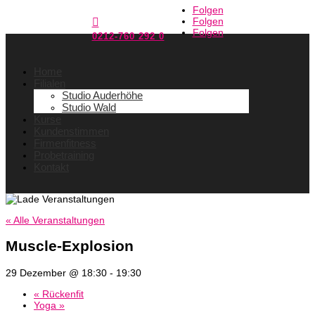
Folgen
Folgen

Folgen
0212-760 292 0
Home
Filialen
Studio Auderhöhe
Studio Wald
Kurse
Kundenstimmen
Firmenfitness
Probetraining
Kontakt
« Alle Veranstaltungen
Muscle-Explosion
29 Dezember @ 18:30
-
19:30
«
Rückenfit
Yoga
»