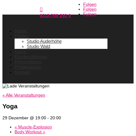
Folgen
Folgen

Folgen
0212-760 292 0
Home
Filialen
Studio Auderhöhe
Studio Wald
Kurse
Kundenstimmen
Firmenfitness
Probetraining
Kontakt
« Alle Veranstaltungen
Yoga
29 Dezember @ 19:00
-
20:00
«
Muscle-Explosion
Body Workout
»