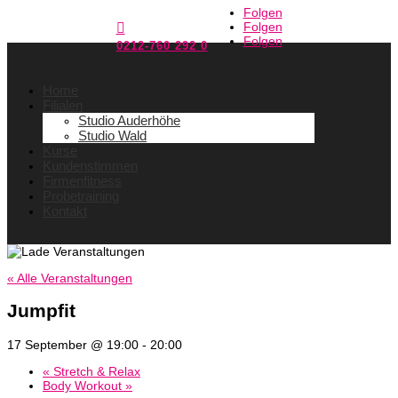
Folgen
Folgen

Folgen
0212-760 292 0
Home
Filialen
Studio Auderhöhe
Studio Wald
Kurse
Kundenstimmen
Firmenfitness
Probetraining
Kontakt
« Alle Veranstaltungen
Jumpfit
17 September @ 19:00
-
20:00
«
Stretch & Relax
Body Workout
»