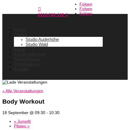
Folgen
Folgen

Folgen
0212-760 292 0
Home
Filialen
Studio Auderhöhe
Studio Wald
Kurse
Kundenstimmen
Firmenfitness
Probetraining
Kontakt
« Alle Veranstaltungen
Body Workout
18 September @ 09:30
-
10:30
«
Jumpfit
Pilates
»