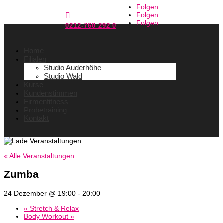
Folgen
Folgen

Folgen
0212-760 292 0
Home
Filialen
Studio Auderhöhe
Studio Wald
Kurse
Kundenstimmen
Firmenfitness
Probetraining
Kontakt
« Alle Veranstaltungen
Zumba
24 Dezember @ 19:00
-
20:00
«
Stretch & Relax
Body Workout
»