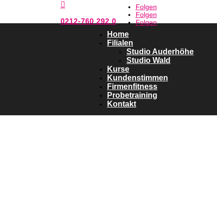

Folgen
Folgen
0212-760 292 0
Folgen
Home
Filialen
Studio Auderhöhe
Studio Wald
Kurse
Kundenstimmen
Firmenfitness
Probetraining
Kontakt