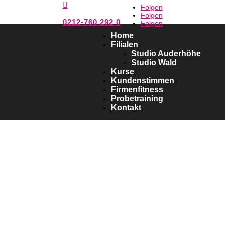

Folgen
Folgen
0212-760 292 0
Folgen
Home
Filialen
Studio Auderhöhe
Studio Wald
Kurse
Kundenstimmen
Firmenfitness
Probetraining
Kontakt