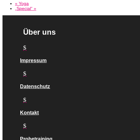
«
Yoga
„Special“
»
Über uns
$
Impressum
$
Datenschutz
$
Kontakt
$
Probetraining