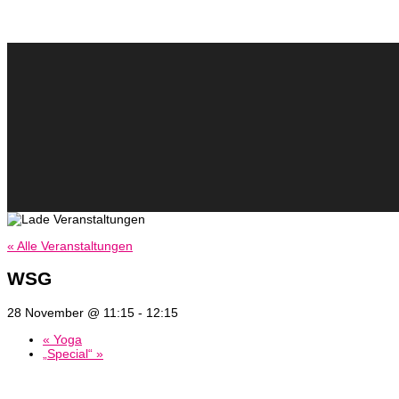
« Alle Veranstaltungen
WSG
28 November @ 11:15
-
12:15
«
Yoga
„Special“
»