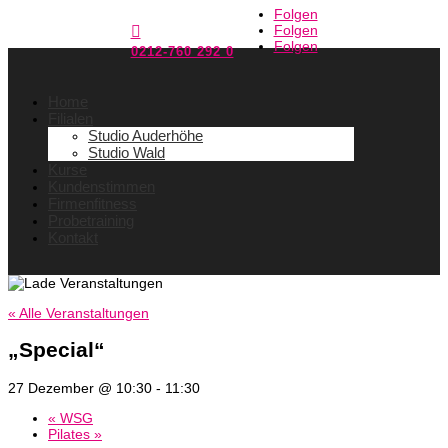
Folgen
Folgen

Folgen
0212-760 292 0
Home
Filialen
Studio Auderhöhe
Studio Wald
Kurse
Kundenstimmen
Firmenfitness
Probetraining
Kontakt
« Alle Veranstaltungen
„Special“
27 Dezember @ 10:30
-
11:30
«
WSG
Pilates
»