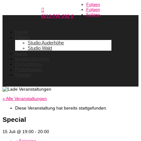
Folgen
Folgen

Folgen
0212-760 292 0
Home
Filialen
Studio Auderhöhe
Studio Wald
Kurse
Kundenstimmen
Firmenfitness
Probetraining
Kontakt
« Alle Veranstaltungen
Diese Veranstaltung hat bereits stattgefunden.
Special
15 Juli @ 19:00
-
20:00
«
Spinning