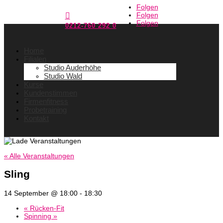
Folgen
Folgen

Folgen
0212-760 292 0
Home
Filialen
Studio Auderhöhe
Studio Wald
Kurse
Kundenstimmen
Firmenfitness
Probetraining
Kontakt
« Alle Veranstaltungen
Sling
14 September @ 18:00
-
18:30
«
Rücken-Fit
Spinning
»