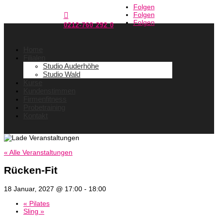
Folgen
Folgen

Folgen
0212-760 292 0
Home
Filialen
Studio Auderhöhe
Studio Wald
Kurse
Kundenstimmen
Firmenfitness
Probetraining
Kontakt
« Alle Veranstaltungen
Rücken-Fit
18 Januar, 2027 @ 17:00
-
18:00
«
Pilates
Sling
»