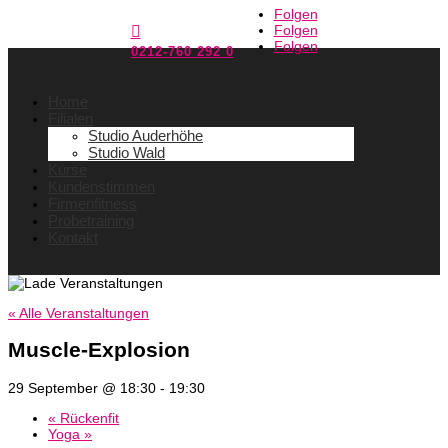
Folgen
Folgen

Folgen
0212-760 292 0
Home
Filialen
Studio Auderhöhe
Studio Wald
Kurse
Kundenstimmen
Firmenfitness
Probetraining
Kontakt
« Alle Veranstaltungen
Muscle-Explosion
29 September @ 18:30
-
19:30
«
Rückenfit
Yoga
»