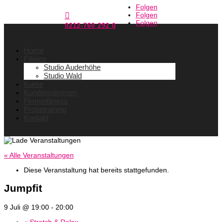
Folgen
Folgen

Folgen
0212-760 292 0
Home
Filialen
Studio Auderhöhe
Studio Wald
Kurse
Kundenstimmen
Firmenfitness
Probetraining
Kontakt
« Alle Veranstaltungen
Diese Veranstaltung hat bereits stattgefunden.
Jumpfit
9 Juli @ 19:00
-
20:00
«
Stretch & Relax