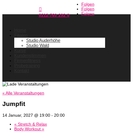
Folgen
Folgen

Folgen
0212-760 292 0
Home
Filialen
Studio Auderhöhe
Studio Wald
Kurse
Kundenstimmen
Firmenfitness
Probetraining
Kontakt
« Alle Veranstaltungen
Jumpfit
14 Januar, 2027 @ 19:00
-
20:00
«
Stretch & Relax
Body Workout
»