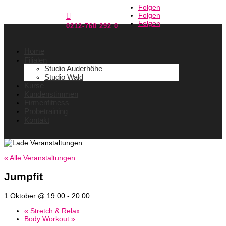
Folgen
Folgen

Folgen
0212-760 292 0
Home
Filialen
Studio Auderhöhe
Studio Wald
Kurse
Kundenstimmen
Firmenfitness
Probetraining
Kontakt
« Alle Veranstaltungen
Jumpfit
1 Oktober @ 19:00
-
20:00
«
Stretch & Relax
Body Workout
»