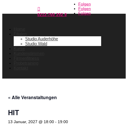
Folgen
Folgen

Folgen
0212-760 292 0
Home
Filialen
Studio Auderhöhe
Studio Wald
Kurse
Kundenstimmen
Firmenfitness
Probetraining
Kontakt
« Alle Veranstaltungen
HIT
13 Januar, 2027 @ 18:00
-
19:00