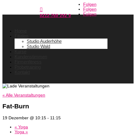
Folgen
Folgen

Folgen
0212-760 292 0
Home
Filialen
Studio Auderhöhe
Studio Wald
Kurse
Kundenstimmen
Firmenfitness
Probetraining
Kontakt
« Alle Veranstaltungen
Fat-Burn
19 Dezember @ 10:15
-
11:15
«
Yoga
Yoga
»