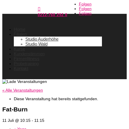
Folgen
Folgen

Folgen
0212-760 292 0
Home
Filialen
Studio Auderhöhe
Studio Wald
Kurse
Kundenstimmen
Firmenfitness
Probetraining
Kontakt
« Alle Veranstaltungen
Diese Veranstaltung hat bereits stattgefunden.
Fat-Burn
11 Juli @ 10:15
-
11:15
«
Yoga