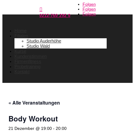
Folgen
Folgen

Folgen
0212-760 292 0
Home
Filialen
Studio Auderhöhe
Studio Wald
Kurse
Kundenstimmen
Firmenfitness
Probetraining
Kontakt
« Alle Veranstaltungen
Body Workout
21 Dezember @ 19:00
-
20:00