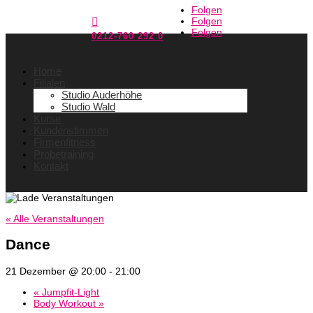
Folgen
Folgen

Folgen
0212-760 292 0
Home
Filialen
Studio Auderhöhe
Studio Wald
Kurse
Kundenstimmen
Firmenfitness
Probetraining
Kontakt
« Alle Veranstaltungen
Dance
21 Dezember @ 20:00
-
21:00
«
Jumpfit-Light
Body Workout
»