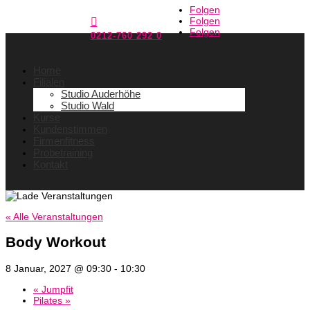
Folgen
Folgen

Folgen
0212-760 292 0
Home
Filialen
Studio Auderhöhe
Studio Wald
Kurse
Kundenstimmen
Firmenfitness
Probetraining
Kontakt
« Alle Veranstaltungen
Body Workout
8 Januar, 2027 @ 09:30
-
10:30
«
Jumpfit
Pilates
»