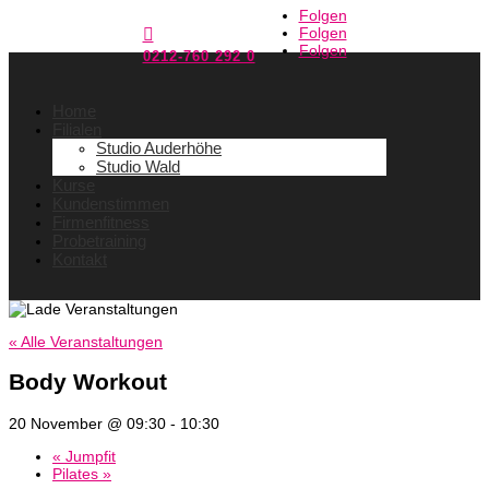
Folgen
Folgen

Folgen
0212-760 292 0
Home
Filialen
Studio Auderhöhe
Studio Wald
Kurse
Kundenstimmen
Firmenfitness
Probetraining
Kontakt
« Alle Veranstaltungen
Body Workout
20 November @ 09:30
-
10:30
«
Jumpfit
Pilates
»