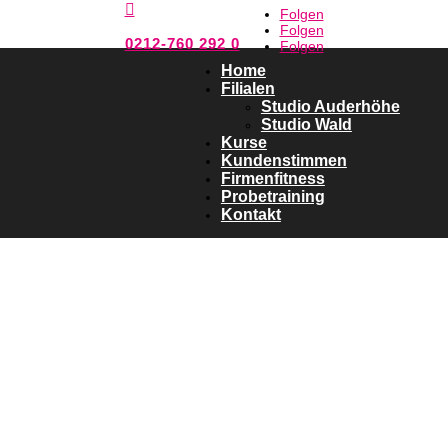

Folgen
Folgen
0212-760 292 0
Folgen
Home
Filialen
Studio Auderhöhe
Studio Wald
Kurse
Kundenstimmen
Firmenfitness
Probetraining
Kontakt