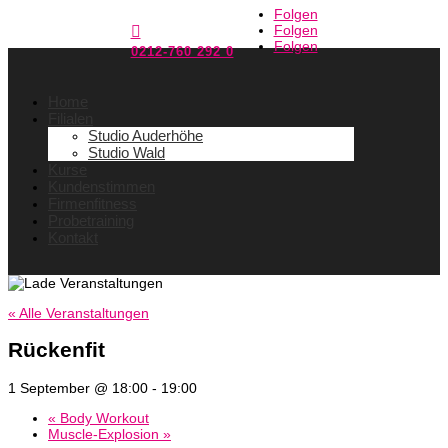
Folgen
Folgen

Folgen
0212-760 292 0
Home
Filialen
Studio Auderhöhe
Studio Wald
Kurse
Kundenstimmen
Firmenfitness
Probetraining
Kontakt
« Alle Veranstaltungen
Rückenfit
1 September @ 18:00
-
19:00
«
Body Workout
Muscle-Explosion
»