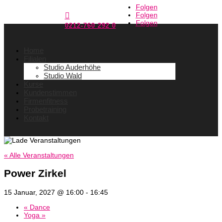
Folgen
Folgen

Folgen
0212-760 292 0
Home
Filialen
Studio Auderhöhe
Studio Wald
Kurse
Kundenstimmen
Firmenfitness
Probetraining
Kontakt
« Alle Veranstaltungen
Power Zirkel
15 Januar, 2027 @ 16:00
-
16:45
«
Dance
Yoga
»