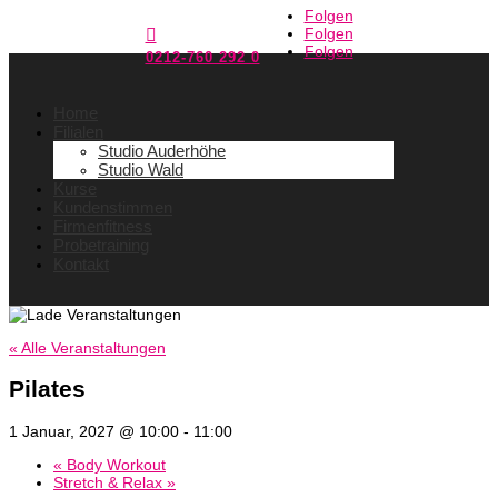
Folgen
Folgen

Folgen
0212-760 292 0
Home
Filialen
Studio Auderhöhe
Studio Wald
Kurse
Kundenstimmen
Firmenfitness
Probetraining
Kontakt
« Alle Veranstaltungen
Pilates
1 Januar, 2027 @ 10:00
-
11:00
«
Body Workout
Stretch & Relax
»