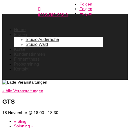
Folgen
Folgen

Folgen
0212-760 292 0
Home
Filialen
Studio Auderhöhe
Studio Wald
Kurse
Kundenstimmen
Firmenfitness
Probetraining
Kontakt
« Alle Veranstaltungen
GTS
18 November @ 18:00
-
18:30
«
Sling
Spinning
»