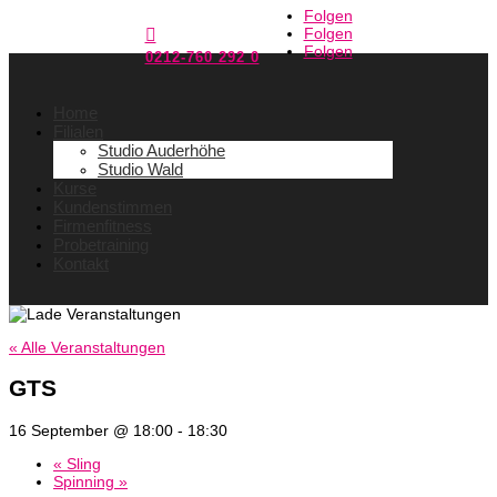
Folgen
Folgen

Folgen
0212-760 292 0
Home
Filialen
Studio Auderhöhe
Studio Wald
Kurse
Kundenstimmen
Firmenfitness
Probetraining
Kontakt
« Alle Veranstaltungen
GTS
16 September @ 18:00
-
18:30
«
Sling
Spinning
»