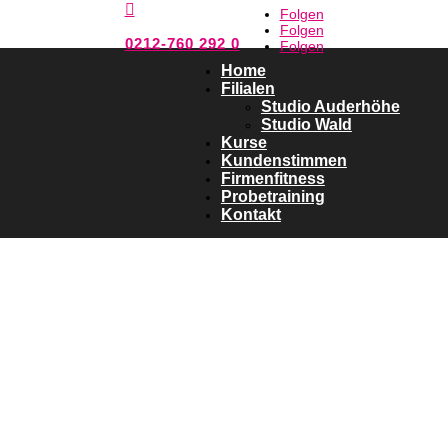

Folgen
Folgen
0212-760 292 0
Folgen
Home
Filialen
Studio Auderhöhe
Studio Wald
Kurse
Kundenstimmen
Firmenfitness
Probetraining
Kontakt