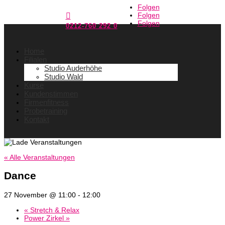
Folgen
Folgen

Folgen
0212-760 292 0
Home
Filialen
Studio Auderhöhe
Studio Wald
Kurse
Kundenstimmen
Firmenfitness
Probetraining
Kontakt
« Alle Veranstaltungen
Dance
27 November @ 11:00
-
12:00
«
Stretch & Relax
Power Zirkel
»