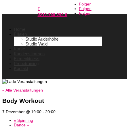
Folgen
Folgen

Folgen
0212-760 292 0
Home
Filialen
Studio Auderhöhe
Studio Wald
Kurse
Kundenstimmen
Firmenfitness
Probetraining
Kontakt
« Alle Veranstaltungen
Body Workout
7 Dezember @ 19:00
-
20:00
«
Spinning
Dance
»