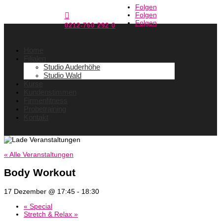
Folgen
Folgen

Folgen
0212-760 292 0
Home
Filialen
Studio Auderhöhe
Studio Wald
Kurse
Kundenstimmen
Firmenfitness
Probetraining
Kontakt
« Alle Veranstaltungen
Body Workout
17 Dezember @ 17:45
-
18:30
«
Special
Stretch & Relax
»