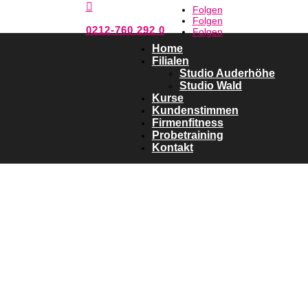

Folgen
Folgen
0212-760 292 0
Folgen
Home
Filialen
Studio Auderhöhe
Studio Wald
Kurse
Kundenstimmen
Firmenfitness
Probetraining
Kontakt