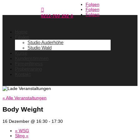
Folgen
Folgen

Folgen
0212-760 292 0
Home
Filialen
Studio Auderhöhe
Studio Wald
Kurse
Kundenstimmen
Firmenfitness
Probetraining
Kontakt
« Alle Veranstaltungen
Body Weight
16 Dezember @ 16:30
-
17:30
«
WSG
Sling
»