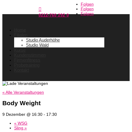
Folgen
Folgen

Folgen
0212-760 292 0
Home
Filialen
Studio Auderhöhe
Studio Wald
Kurse
Kundenstimmen
Firmenfitness
Probetraining
Kontakt
« Alle Veranstaltungen
Body Weight
9 Dezember @ 16:30
-
17:30
«
WSG
Sling
»