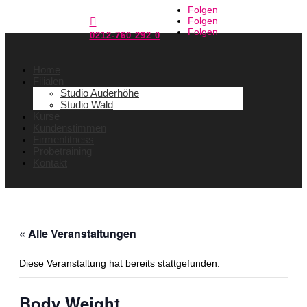
Folgen
Folgen

Folgen
0212-760 292 0
Home
Filialen
Studio Auderhöhe
Studio Wald
Kurse
Kundenstimmen
Firmenfitness
Probetraining
Kontakt
« Alle Veranstaltungen
Diese Veranstaltung hat bereits stattgefunden.
Body Weight